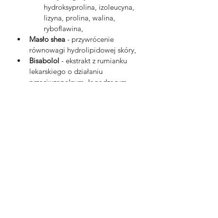
hydroksyprolina, izoleucyna, 
lizyna, prolina, walina, 
ryboflawina,
Masło shea
 - przywrócenie 
równowagi hydrolipidowej skóry,
Bisabolol
 - ekstrakt z rumianku 
lekarskiego o działaniu 
przeciwzapalnym, łagodzącym 
oraz pobudzającym naskórek do 
regeneracji.
Ingredients (INCI):
Aqua, Prunus Amygdalus Dulcis Oil, 
Polyglyceryl-3 Succinyl Olivate, 
Dipeptide Diaminobutyroyl 
Benzylamide Diacetate, Sorbitol, 
Panthenol, Arginine, Glycerin, 
Butyrospermum Parkii (Shea) Butter, 
Sodium Hyaluronate, Tocopheryl 
Acetate, Glycolic Acid, Colloidal 
Platinum, Allantoin, Copper Palmitoyl 