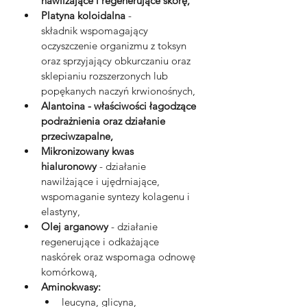
nawilżające i regenerujące skórę,
Platyna koloidalna
 - 
składnik wspomagający 
oczyszczenie organizmu z toksyn 
oraz sprzyjający obkurczaniu oraz 
sklepianiu rozszerzonych lub 
popękanych naczyń krwionośnych,
Alantoina - właściwości łagodzące 
podrażnienia oraz działanie 
przeciwzapalne,
Mikronizowany kwas 
hialuronowy
 - działanie 
nawilżające i ujędrniające, 
wspomaganie syntezy kolagenu i 
elastyny,
Olej arganowy
 - działanie 
regenerujące i odkażające 
naskórek oraz wspomaga odnowę 
komórkową,
Aminokwasy:
leucyna, glicyna, 