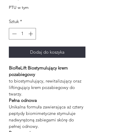
PTU w tym
Sztuk
*
Dodaj do koszyka
BioReLift Biostymulujący krem 
pozabiegowy
to biostymulujący, rewitalizujący oraz 
liftingujący krem pozabiegowy do 
twarzy.
Pełna odnowa
Unikalna formuła zawierająca aż cztery 
peptydy biomimetyczne stymuluje 
nadwyrężoną zabiegami skórę do 
pełnej odnowy.