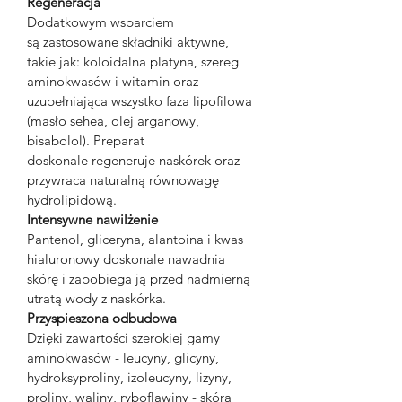
Regeneracja
Dodatkowym wsparciem 
są zastosowane składniki aktywne, 
takie jak: koloidalna platyna, szereg 
aminokwasów i witamin oraz 
uzupełniająca wszystko faza lipofilowa 
(masło sehea, olej arganowy, 
bisabolol). Preparat 
doskonale regeneruje naskórek oraz 
przywraca naturalną równowagę 
hydrolipidową.
Intensywne nawilżenie
Pantenol, gliceryna, alantoina i kwas 
hialuronowy doskonale nawadnia 
skórę i zapobiega ją przed nadmierną 
utratą wody z naskórka.
Przyspieszona odbudowa
Dzięki zawartości szerokiej gamy 
aminokwasów - leucyny, glicyny, 
hydroksyproliny, izoleucyny, lizyny, 
proliny, waliny, ryboflawiny - skóra 